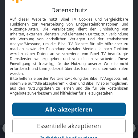
Gott und Bibel erklärt
Newsletter
Feiertage
Mobile App
Interviews
Kids App
Neuigkeiten
Smart TV
HbbTV
Bibelthek Online-Bibel
Nächster Gottesdienst
Bibel TV
Service
Über uns
Kontakt
Jobs
TV-Empfang
Presse
FAQ
Mediadaten
bibeltv.de:
Impressum
Datenschutz