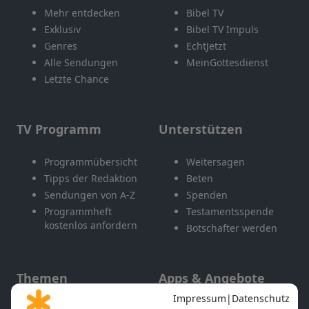
Mehr entdecken
Bibel TV
Exklusiv
Bibel TV Impuls
Genres
EchtJetzt
Alle Sendungen
MeinGottesdienst
Letzte Chance
TV Programm
Unterstützen
Programmübersicht
Weitersagen
Tipps der Redaktion
Beten
Sendungen von A-Z
Spenden
Programmheft
Testamentsspende
kostenlos anfordern
Botschafter werden
Themen
Apps & Angebote