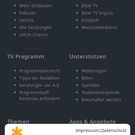
Mehr entdecken
Bibel TV
Exklusiv
Bibel TV Impuls
Genres
EchtJetzt
Alle Sendungen
MeinGottesdienst
Letzte Chance
TV Programm
Unterstützen
Programmübersicht
Weitersagen
Tipps der Redaktion
Beten
Sendungen von A-Z
Spenden
Programmheft
Testamentsspende
kostenlos anfordern
Botschafter werden
Themen
Apps & Angebote