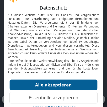
Gott und Bibel erklärt
Newsletter
Feiertage
Mobile App
Interviews
Kids App
Neuigkeiten
Smart TV
HbbTV
Bibelthek Online-Bibel
Nächster Gottesdienst
Bibel TV
Service
Über uns
Kontakt
Jobs
TV-Empfang
Presse
FAQ
Mediadaten
bibeltv.de:
Impressum
Datenschutz