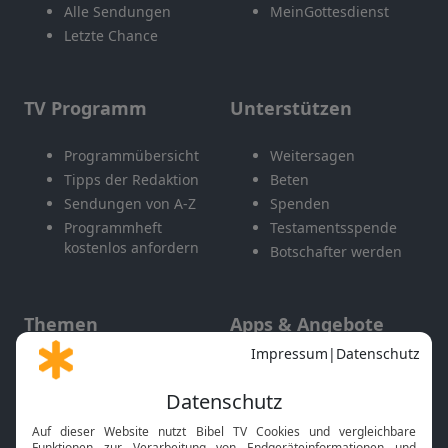
Alle Sendungen
MeinGottesdienst
Letzte Chance
TV Programm
Unterstützen
Programmübersicht
Weitersagen
Tipps der Redaktion
Beten
Sendungen von A-Z
Spenden
Programmheft
Testamentsspende
kostenlos anfordern
Botschafter werden
Themen
Apps & Angebote
Gott und Bibel erklärt
Newsletter
Feiertage
Mobile App
Interviews
Kids App
Neuigkeiten
Smart TV