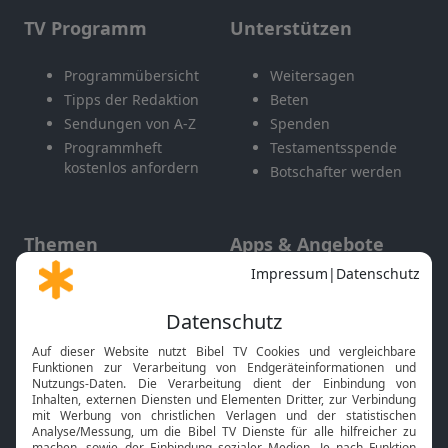
TV Programm
Unterstützen
Programmübersicht
Weitersagen
Tipps der Redaktion
Beten
Sendungen von A-Z
Spenden
Programmheft
Testamentsspende
kostenlos anfordern
Botschafter werden
Themen
Apps & Angebote
Gott und Bibel erklärt
Newsletter
Feiertage
Mobile App
Interviews
Kids App
Neuigkeiten
Smart TV
HbbTV
Bibelthek Online-Bibel
Nächster Gottesdienst