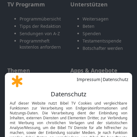
TV Programm
Unterstützen
Programmübersicht
Weitersagen
Tipps der Redaktion
Beten
Sendungen von A-Z
Spenden
Programmheft
Testamentsspende
kostenlos anfordern
Botschafter werden
Themen
Apps & Angebote
Gott und Bibel erklärt
Newsletter
Feiertage
Mobile App
Interviews
Kids App
Neuigkeiten
Smart TV
HbbTV
Bibelthek Online-Bibel
Nächster Gottesdienst