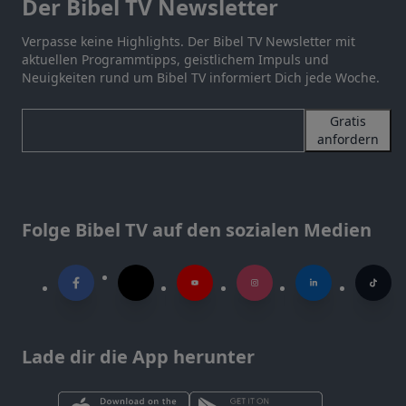
Der Bibel TV Newsletter
Verpasse keine Highlights. Der Bibel TV Newsletter mit
aktuellen Programmtipps, geistlichem Impuls und
Neuigkeiten rund um Bibel TV informiert Dich jede Woche.
Gratis
anfordern
Folge Bibel TV auf den sozialen Medien
Lade dir die App herunter