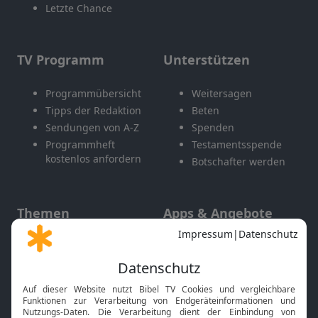
Letzte Chance
TV Programm
Unterstützen
Programmübersicht
Weitersagen
Tipps der Redaktion
Beten
Sendungen von A-Z
Spenden
Programmheft
Testamentsspende
kostenlos anfordern
Botschafter werden
Themen
Apps & Angebote
Gott und Bibel erklärt
Newsletter
Feiertage
Mobile App
Interviews
Kids App
Neuigkeiten
Smart TV
HbbTV