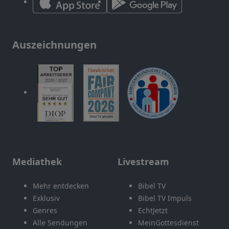
Auszeichnungen
Mediathek
Livestream
Mehr entdecken
Bibel TV
Exklusiv
Bibel TV Impuls
Genres
EchtJetzt
Alle Sendungen
MeinGottesdienst