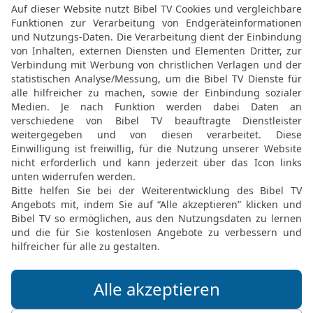
dienen; denn das würde d
17
Wirst du aber in dein
größer als ich; wie kann i
18
so fürchte dich nicht
dein Gott, dem Pharao un
19
durch große Machtpro
gesehen hast, und durch
Hand und ausgereckten A
herausführte. So wird der
denen du dich fürchtest.
20
Dazu wird der HERR, d
bis umgebracht sein wird,
21
Lass dir nicht grauen 
in deiner Mitte, der groß
22
Er, der HERR, dein Got
einzeln nacheinander. Du 