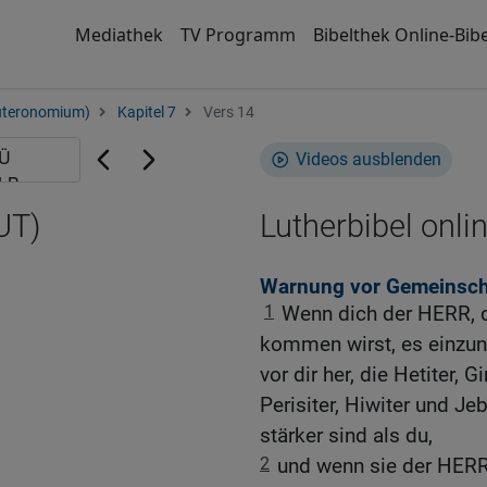
Mediathek
TV Programm
Bibelthek Online-Bibe
uteronomium)
Kapitel 7
Vers 14
Videos ausblenden
UT)
Lutherbibel onli
Warnung vor Gemeinscha
1
Wenn dich der HERR, de
kommen wirst, es einzune
vor dir her, die Hetiter, G
Perisiter, Hiwiter und Je
stärker sind als du,
2
und wenn sie der HERR,