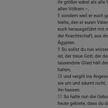
ihr größer wäret als alle
allen Völkern –,
8
sondern weil er euch g
hielte, den er euren Vät
euch herausgeführt mit m
der Knechtschaft, aus d
Ägypten.
9
So sollst du nun wissen
ist, der treue Gott, der 
tausendste Glied hält de
halten,
10
und vergilt ins Angesi
sie um und säumt nicht, 
ihn hassen.
11
So halte nun die Gebo
heute gebiete, dass du d