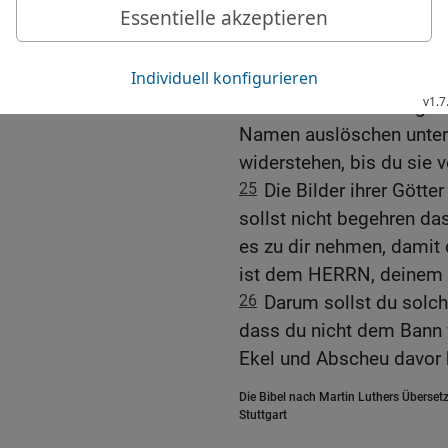
damit sich nicht die wil
23
Der HERR, dein Gott, 
eine große Verwirrung über
24
und wird ihre Könige 
Namen auslöschen unter
widerstehen, bis du sie ve
25
Die Bilder ihrer Götte
sollst nicht begehren das
es zu dir nehmen, damit 
ist dem HERRN, deinem G
26
Darum sollst du solch
dass du nicht dem Bann v
Ekel und Abscheu davor 
Die Bibel nach Martin Luthers Übersetz
Stuttgart