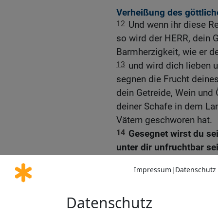
Verheißung des göttlic
12
Und wenn ihr diese Re
so wird der HERR, dein G
Barmherzigkeit, wie er d
13
und wird dich lieben 
segnen die Frucht deines
dein Getreide, Wein und 
deiner Schafe in dem Lan
Vätern geschworen hat.
14
Gesegnet wirst du sei
unter dir unfruchtbar sei
15
Der HERR wird von dir
keine von all den bösen 
kennst, sondern wird sie
16
Du wirst alle Völker ve
geben wird. Du sollst sie