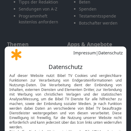
Tipps der Redaktion
Beten
Sendungen von A-Z
Spenden
Programmheft
Testamentsspende
kostenlos anfordern
Botschafter werden
Themen
Apps & Angebote
Gott und Bibel erklärt
Newsletter
Feiertage
Mobile App
Interviews
Kids App
Neuigkeiten
Smart TV
HbbTV
Bibelthek Online-Bibel
Nächster Gottesdienst
Bibel TV
Service