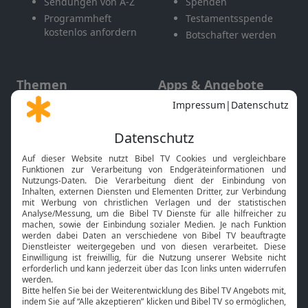
Sendungen von A-Z
Spenden
Programmheft
Testamentsspende
kostenlos anfordern
Botschafter werden
Themen
Apps & Angebote
Gott und Bibel erklärt
Newsletter
Feiertage
Mobile App
Interviews
Kids App
Neuigkeiten
Smart TV
HbbTV
Bibelthek Online-Bibel
Nächster Gottesdienst
Bibel TV
Service
Über uns
Kontakt