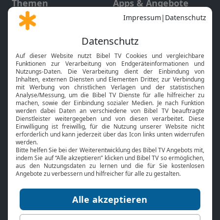
Themen
Apps & Angebote
Gott und Bibel erklärt
Newsletter
Feiertage
Mobile App
Interviews
Kids App
Neuigkeiten
Smart TV
HbbTV
Bibelthek Online-Bibel
Nächster Gottesdienst
Bibel TV
Service
Über uns
Kontakt
Jobs
TV-Empfang
Presse
FAQ
Mediadaten