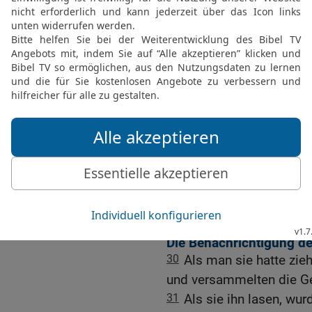
auszuwählen und zu euch
Brüdern Barnabas und Pa
26
Menschen, die ihr Le
unseres Herrn Jesus Chri
27
So haben wir Judas u
dasselbe mitteilen werd
28
Denn es gefällt dem H
keine Last aufzuerlegen 
29
dass ihr euch enthalt
und vom Erstickten und 
bewahrt, tut ihr recht. Le
Die Benachrichtigung de
30
Als man sie hatte zie
und versammelten die G
31
Als sie ihn lasen, wur