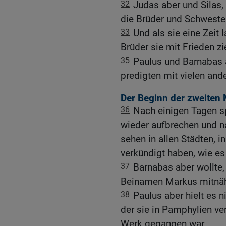
32
Judas aber und Silas,
die Brüder und Schwester
33
Und als sie eine Zeit l
Brüder sie mit Frieden zi
35
Paulus und Barnabas a
predigten mit vielen and
Der Beginn der zweiten 
36
Nach einigen Tagen s
wieder aufbrechen und n
sehen in allen Städten, 
verkündigt haben, wie es
37
Barnabas aber wollte
Beinamen Markus mitnä
38
Paulus aber hielt es 
der sie in Pamphylien ve
Werk gegangen war.