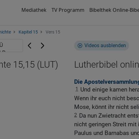
Mediathek
TV Programm
Bibelthek Online-Bibe
hichte
Kapitel 15
Vers 15
Videos ausblenden
hte 15,15 (LUT)
Lutherbibel onli
Die Apostelversammlung
1
Und einige kamen hera
Wenn ihr euch nicht bes
Mose, könnt ihr nicht se
2
Da nun Zwietracht ent
nicht geringen Streit mit
Paulus und Barnabas und