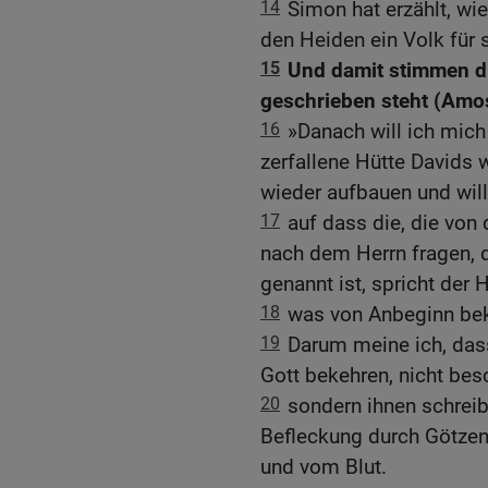
14
Simon hat erzählt, wie
den Heiden ein Volk für
15
Und damit stimmen di
geschrieben steht (Amo
16
»Danach will ich mich
zerfallene Hütte Davids 
wieder aufbauen und will 
17
auf dass die, die von
nach dem Herrn fragen, 
genannt ist, spricht der He
18
was von Anbeginn bek
19
Darum meine ich, das
Gott bekehren, nicht bes
20
sondern ihnen schreib
Befleckung durch Götzen
und vom Blut.