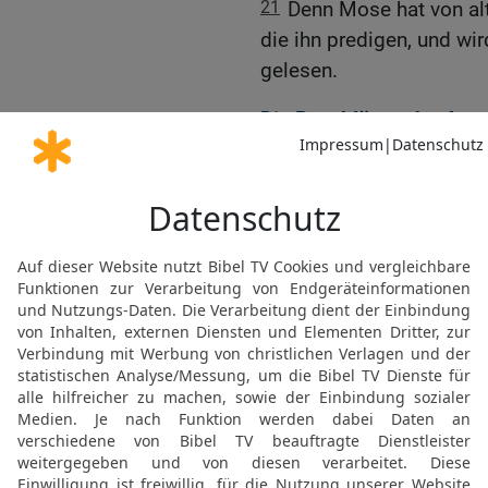
21
Denn Mose hat von alt
die ihn predigen, und w
gelesen.
Die Beschlüsse der Ap
22
Da beschlossen die A
Gemeinde, aus ihrer Mit
und Barnabas nach Antio
dem Beinamen Barsabbas
den Brüdern.
23
Und sie gaben ein Schr
die Apostel und Ältesten
Heiden in Antiochia und S
24
Weil wir gehört haben
doch nichts befohlen hat
eure Seelen verwirrt habe
25
so haben wir, einmüt