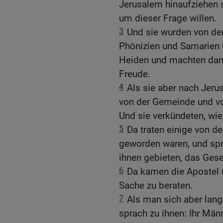
Jerusalem hinaufziehen s
um dieser Frage willen.
3
Und sie wurden von de
Phönizien und Samarien 
Heiden und machten dami
Freude.
4
Als sie aber nach Jer
von der Gemeinde und vo
Und sie verkündeten, wie 
5
Da traten einige von de
geworden waren, und sp
ihnen gebieten, das Gese
6
Da kamen die Apostel 
Sache zu beraten.
7
Als man sich aber lange
sprach zu ihnen: Ihr Männ