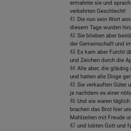
ermahnte sie und sprach
verkehrten Geschlecht!
41
Die nun sein Wort ann
diesem Tage wurden hin
42
Sie blieben aber bestä
der Gemeinschaft und im
43
Es kam aber Furcht üb
und Zeichen durch die Ap
44
Alle aber, die gläubi
und hatten alle Dinge g
45
Sie verkauften Güter u
je nachdem es einer nöti
46
Und sie waren täglic
brachen das Brot hier und
Mahlzeiten mit Freude u
47
und lobten Gott und 