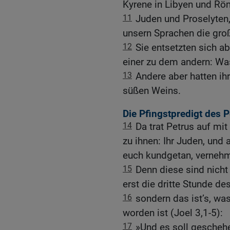
Kyrene in Libyen und Röm
11
Juden und Proselyten, 
unsern Sprachen die gro
12
Sie entsetzten sich a
einer zu dem andern: Wa
13
Andere aber hatten ihr
süßen Weins.
Die Pfingstpredigt des P
14
Da trat Petrus auf mi
zu ihnen: Ihr Juden, und 
euch kundgetan, verneh
15
Denn diese sind nicht 
erst die dritte Stunde de
16
sondern das ist’s, wa
worden ist (Joel 3,1-5):
17
»Und es soll geschehen