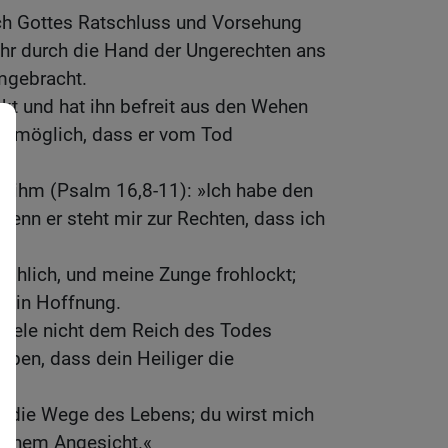
ch Gottes Ratschluss und Vorsehung
ihr durch die Hand der Ungerechten ans
mgebracht.
kt und hat ihn befreit aus den Wehen
unmöglich, dass er vom Tod
n ihm (Psalm 16,8-11): »Ich habe den
 denn er steht mir zur Rechten, dass ich
röhlich, und meine Zunge frohlockt;
n in Hoffnung.
Seele nicht dem Reich des Todes
eben, dass dein Heiliger die
n die Wege des Lebens; du wirst mich
deinem Angesicht.«