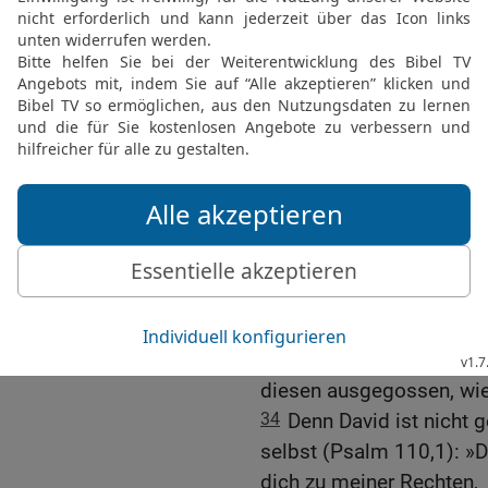
29
Ihr Männer, liebe Brüd
von dem Erzvater David. 
Grab ist bei uns bis auf 
30
Da er nun ein Prophet
geschworen hatte mit e
auf seinem Thron sitzen s
31
hat er vorausgesehen
gesagt: Er ist nicht dem
Leib hat die Verwesung 
32
Diesen Jesus hat Gott
33
Da er nun durch die r
empfangen hat den verhei
diesen ausgegossen, wie 
34
Denn David ist nicht 
selbst (Psalm 110,1): »
dich zu meiner Rechten,