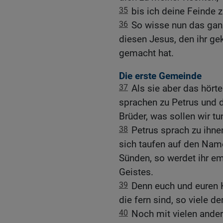
35
bis ich deine Feinde 
36
So wisse nun das gan
diesen Jesus, den ihr ge
gemacht hat.
Die erste Gemeinde
37
Als sie aber das hörte
sprachen zu Petrus und d
Brüder, was sollen wir tu
38
Petrus sprach zu ihne
sich taufen auf den Name
Sünden, so werdet ihr e
Geistes.
39
Denn euch und euren K
die fern sind, so viele de
40
Noch mit vielen ande