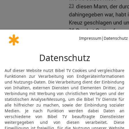
23
diesen Mann, der dur
dahingegeben war, habt 
Kreuz geschlagen und u
24
Den hat Gott auferwec
des Todes, denn es war 
festgehalten wurde.
25
Denn David spricht vo
Herrn allezeit vor Augen,
nicht wanke.
26
Darum ist mein Herz f
auch mein Leib wird ruhe
27
Denn du wirst meine 
überlassen und nicht zug
Verwesung sehe.
28
Du hast mir kundgeta
erfüllen mit Freude vor 