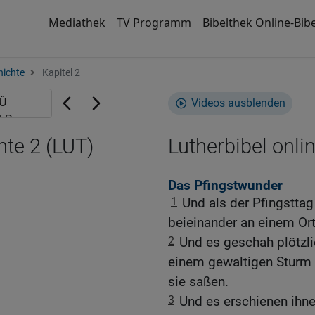
Mediathek
TV Programm
Bibelthek Online-Bibe
hichte
Kapitel 2
Videos ausblenden
hte 2 (LUT)
Lutherbibel onli
Das Pfingstwunder
1
Und als der Pfingstta
beieinander an einem Ort
2
Und es geschah plötzl
einem gewaltigen Sturm 
sie saßen.
3
Und es erschienen ihne