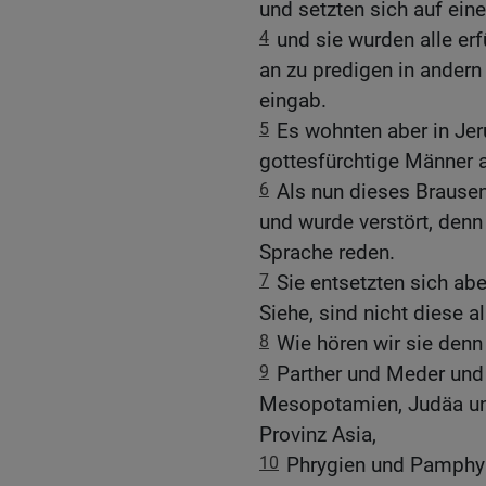
und setzten sich auf eine
4
und sie wurden alle erf
an zu predigen in andern
eingab.
5
Es wohnten aber in Je
gottesfürchtige Männer 
6
Als nun dieses Braus
und wurde verstört, denn 
Sprache reden.
7
Sie entsetzten sich ab
Siehe, sind nicht diese al
8
Wie hören wir sie denn
9
Parther und Meder und
Mesopotamien, Judäa un
Provinz Asia,
10
Phrygien und Pamphyl