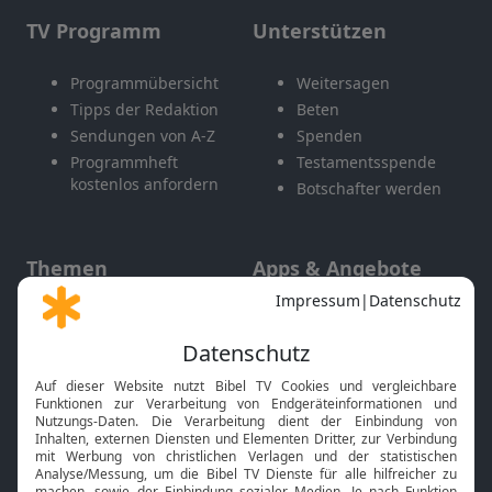
TV Programm
Unterstützen
Programmübersicht
Weitersagen
Tipps der Redaktion
Beten
Sendungen von A-Z
Spenden
Programmheft
Testamentsspende
kostenlos anfordern
Botschafter werden
Themen
Apps & Angebote
Gott und Bibel erklärt
Newsletter
Feiertage
Mobile App
Interviews
Kids App
Neuigkeiten
Smart TV
HbbTV
Bibelthek Online-Bibel
Nächster Gottesdienst