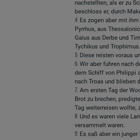
nachstellten, als er zu Sc
beschloss er, durch Mak
4
Es zogen aber mit ihm
Pyrrhus, aus Thessaloni
Gaius aus Derbe und Tim
Tychikus und Trophimus
5
Diese reisten voraus un
6
Wir aber fuhren nach d
dem Schiff von Philippi
nach Troas und blieben d
7
Am ersten Tag der Woc
Brot zu brechen, predigt
Tag weiterreisen wollte, 
8
Und es waren viele L
versammelt waren.
9
Es saß aber ein junge