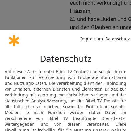
euch nicht verkündigt und
Häusern,
21
und habe Juden und G
und den Glauben an unse
22
Und nun siehe, durch 
Jerusalem und weiß nich
23
nur dass der Heilige G
Fesseln und Bedrängniss
24
Aber ich achte mein L
meinen Lauf vollende un
Herrn Jesus empfangen 
der Gnade Gottes.
25
Und nun siehe, ich we
sehen werdet, ihr alle, 
Reich gepredigt habe.
26
Darum bezeuge ich euc