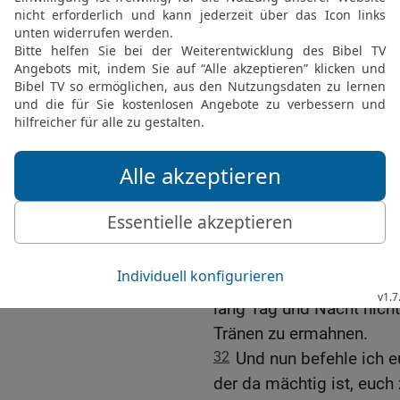
vom Blut aller;
27
denn ich habe nicht u
Gottes zu verkündigen.
28
So habt nun acht auf 
der euch der Heilige Geis
weiden die Gemeinde Gott
erworben hat.
29
Denn das weiß ich, d
Wölfe zu euch kommen, d
30
Auch aus eurer Mitte
Verkehrtes reden, um die
31
Darum seid wachsam u
lang Tag und Nacht nicht
Tränen zu ermahnen.
32
Und nun befehle ich 
der da mächtig ist, euch