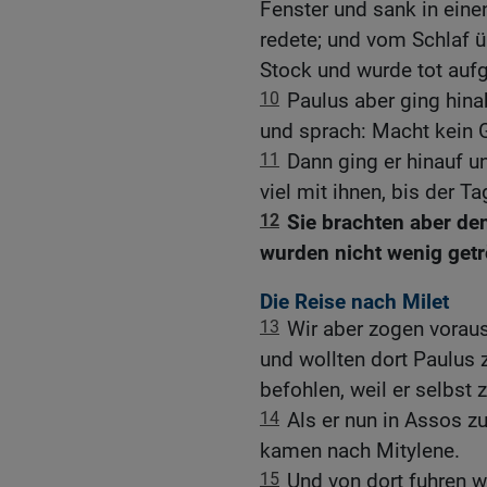
Fenster und sank in einen
redete; und vom Schlaf üb
Stock und wurde tot auf
10
Paulus aber ging hina
und sprach: Macht kein G
11
Dann ging er hinauf u
viel mit ihnen, bis der T
12
Sie brachten aber de
wurden nicht wenig getr
Die Reise nach Milet
13
Wir aber zogen vorau
und wollten dort Paulus 
befohlen, weil er selbst 
14
Als er nun in Assos z
kamen nach Mitylene.
15
Und von dort fuhren 