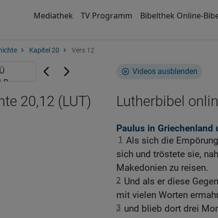
Mediathek
TV Programm
Bibelthek Online-Bibe
hichte
Kapitel 20
Vers 12
Videos ausblenden
hte 20,12 (LUT)
Lutherbibel onli
Paulus in Griechenland 
1
Als sich die Empörung 
sich und tröstete sie, n
Makedonien zu reisen.
2
Und als er diese Gege
mit vielen Worten ermahn
3
und blieb dort drei Mo