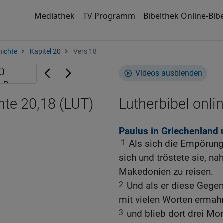
Mediathek
TV Programm
Bibelthek Online-Bibe
hichte
Kapitel 20
Vers 18
Videos ausblenden
hte 20,18 (LUT)
Lutherbibel onli
Paulus in Griechenland 
1
Als sich die Empörung 
sich und tröstete sie, n
Makedonien zu reisen.
2
Und als er diese Gege
mit vielen Worten ermahn
3
und blieb dort drei Mo