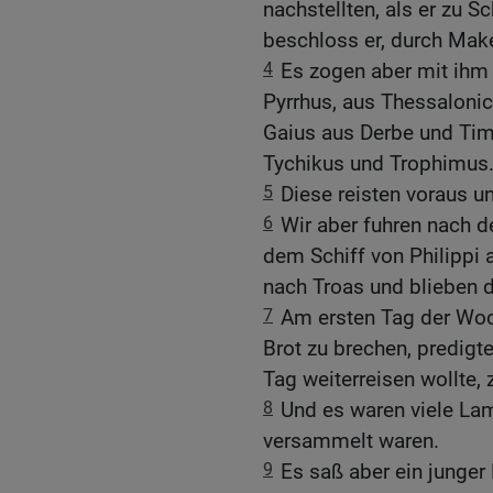
nachstellten, als er zu Sc
beschloss er, durch Mak
4
Es zogen aber mit ihm
Pyrrhus, aus Thessaloni
Gaius aus Derbe und Tim
Tychikus und Trophimus
5
Diese reisten voraus un
6
Wir aber fuhren nach d
dem Schiff von Philippi
nach Troas und blieben d
7
Am ersten Tag der Woc
Brot zu brechen, predigt
Tag weiterreisen wollte, 
8
Und es waren viele L
versammelt waren.
9
Es saß aber ein junge