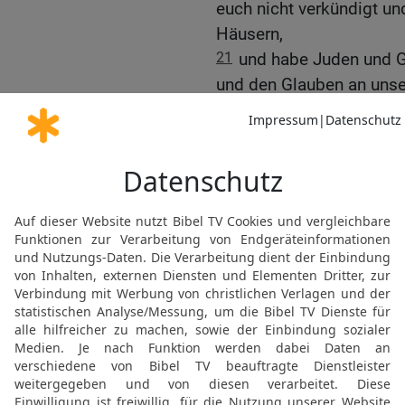
euch nicht verkündigt und
Häusern,
21
und habe Juden und G
und den Glauben an unse
22
Und nun siehe, durch 
Jerusalem und weiß nich
23
nur dass der Heilige G
Fesseln und Bedrängniss
24
Aber ich achte mein L
meinen Lauf vollende un
Herrn Jesus empfangen 
der Gnade Gottes.
25
Und nun siehe, ich we
sehen werdet, ihr alle, 
Reich gepredigt habe.
26
Darum bezeuge ich euc