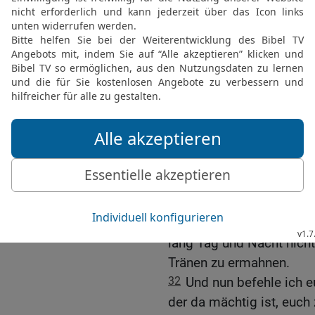
vom Blut aller;
27
denn ich habe nicht u
Gottes zu verkündigen.
28
So habt nun acht auf 
der euch der Heilige Geis
weiden die Gemeinde Gott
erworben hat.
29
Denn das weiß ich, d
Wölfe zu euch kommen, d
30
Auch aus eurer Mitte
Verkehrtes reden, um die
31
Darum seid wachsam u
lang Tag und Nacht nicht
Tränen zu ermahnen.
32
Und nun befehle ich 
der da mächtig ist, euch