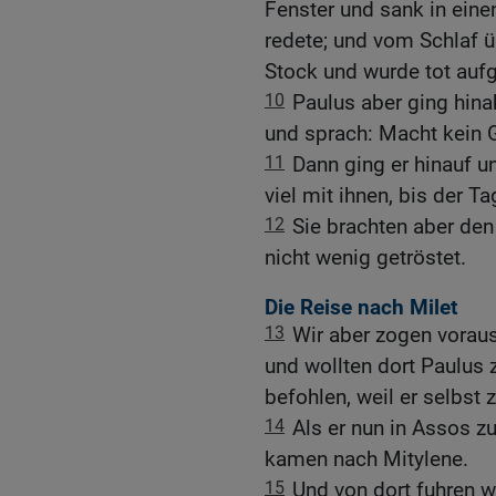
Fenster und sank in einen
redete; und vom Schlaf üb
Stock und wurde tot auf
10
Paulus aber ging hina
und sprach: Macht kein G
11
Dann ging er hinauf u
viel mit ihnen, bis der T
12
Sie brachten aber de
nicht wenig getröstet.
Die Reise nach Milet
13
Wir aber zogen vorau
und wollten dort Paulus 
befohlen, weil er selbst 
14
Als er nun in Assos z
kamen nach Mitylene.
15
Und von dort fuhren 