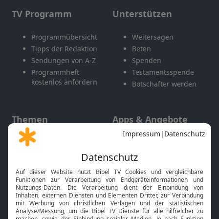
TV Programm
Unterstützen
Programmübersicht
Weitersagen
Tipps der Redaktion
Beten
Sendungen von A-Z
Spenden
Programmheft
Testamentsspende
kostenlos anfordern
Botschafter werden
Themen
Apps & Angebote
Gott und Bibel erklärt
Newsletter
Feiertage
Mobile App
Interviews
Kids App
Neuigkeiten
Smart TV
HbbTV
Bibelthek Online-Bibel
Nächster Gottesdienst