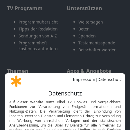
TV Programm
Unterstützen
Programmübersicht
Weitersagen
Tipps der Redaktion
Beten
Sendungen von A-Z
Spenden
Programmheft
Testamentsspende
kostenlos anfordern
Botschafter werden
Themen
Apps & Angebote
Gott und Bibel erklärt
Newsletter
Feiertage
Mobile App
Interviews
Kids App
Neuigkeiten
Smart TV
HbbTV
Bibelthek Online-Bibel
Nächster Gottesdienst