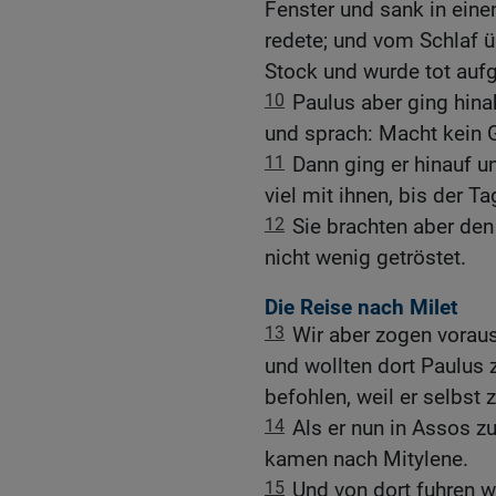
Fenster und sank in einen
redete; und vom Schlaf üb
Stock und wurde tot auf
10
Paulus aber ging hina
und sprach: Macht kein G
11
Dann ging er hinauf u
viel mit ihnen, bis der T
12
Sie brachten aber de
nicht wenig getröstet.
Die Reise nach Milet
13
Wir aber zogen vorau
und wollten dort Paulus 
befohlen, weil er selbst 
14
Als er nun in Assos z
kamen nach Mitylene.
15
Und von dort fuhren 