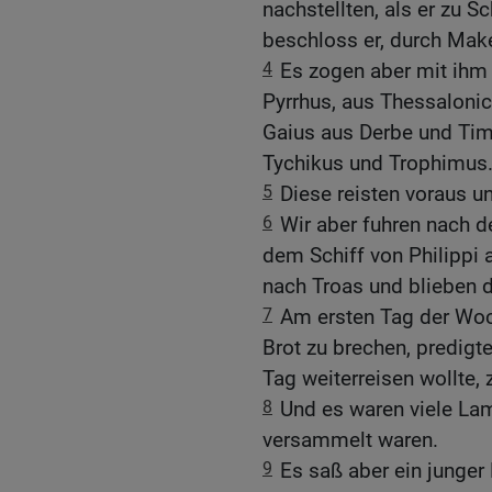
nachstellten, als er zu Sc
beschloss er, durch Mak
4
Es zogen aber mit ihm
Pyrrhus, aus Thessaloni
Gaius aus Derbe und Tim
Tychikus und Trophimus
5
Diese reisten voraus un
6
Wir aber fuhren nach d
dem Schiff von Philippi
nach Troas und blieben d
7
Am ersten Tag der Woc
Brot zu brechen, predigt
Tag weiterreisen wollte, 
8
Und es waren viele L
versammelt waren.
9
Es saß aber ein junge