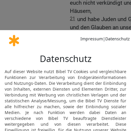
euch nicht verkündigt und
Häusern,
21
und habe Juden und G
und den Glauben an unse
22
Und nun siehe, durch 
Jerusalem und weiß nich
23
nur dass der Heilige G
Fesseln und Bedrängniss
24
Aber ich achte mein L
meinen Lauf vollende un
Herrn Jesus empfangen 
der Gnade Gottes.
25
Und nun siehe, ich we
sehen werdet, ihr alle, 
Reich gepredigt habe.
26
Darum bezeuge ich euc