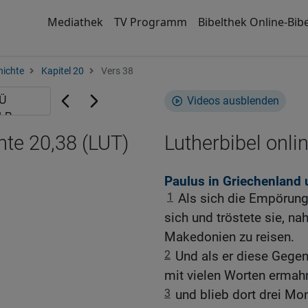
Mediathek
TV Programm
Bibelthek Online-Bibe
hichte
Kapitel 20
Vers 38
Videos ausblenden
hte 20,38 (LUT)
Lutherbibel onli
Paulus in Griechenland 
1
Als sich die Empörung 
sich und tröstete sie, n
Makedonien zu reisen.
2
Und als er diese Gege
mit vielen Worten ermahn
3
und blieb dort drei Mo