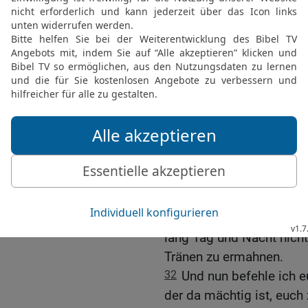
vom Blut aller;
27
denn ich habe nicht u
Gottes zu verkündigen.
28
So habt nun acht auf 
der euch der Heilige Geis
weiden die Gemeinde Gott
erworben hat.
29
Denn das weiß ich, d
Wölfe zu euch kommen, d
30
Auch aus eurer Mitte
Verkehrtes reden, um die
31
Darum seid wachsam u
lang Tag und Nacht nicht
Tränen zu ermahnen.
32
Und nun befehle ich 
der da mächtig ist, euch