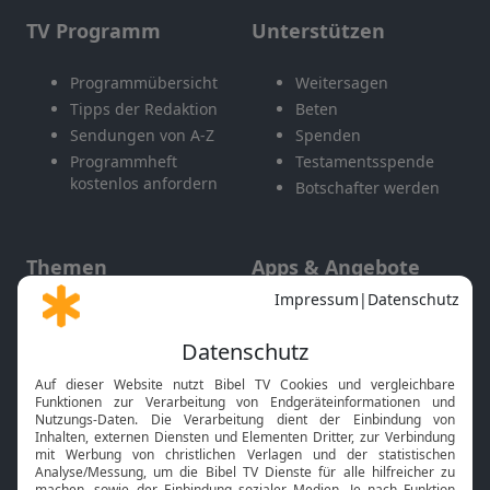
TV Programm
Unterstützen
Programmübersicht
Weitersagen
Tipps der Redaktion
Beten
Sendungen von A-Z
Spenden
Programmheft
Testamentsspende
kostenlos anfordern
Botschafter werden
Themen
Apps & Angebote
Gott und Bibel erklärt
Newsletter
Feiertage
Mobile App
Interviews
Kids App
Neuigkeiten
Smart TV
HbbTV
Bibelthek Online-Bibel
Nächster Gottesdienst