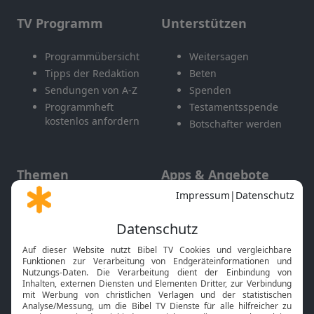
TV Programm
Unterstützen
Programmübersicht
Weitersagen
Tipps der Redaktion
Beten
Sendungen von A-Z
Spenden
Programmheft
Testamentsspende
kostenlos anfordern
Botschafter werden
Themen
Apps & Angebote
Gott und Bibel erklärt
Newsletter
Feiertage
Mobile App
Interviews
Kids App
Neuigkeiten
Smart TV
HbbTV
Bibelthek Online-Bibel
Nächster Gottesdienst