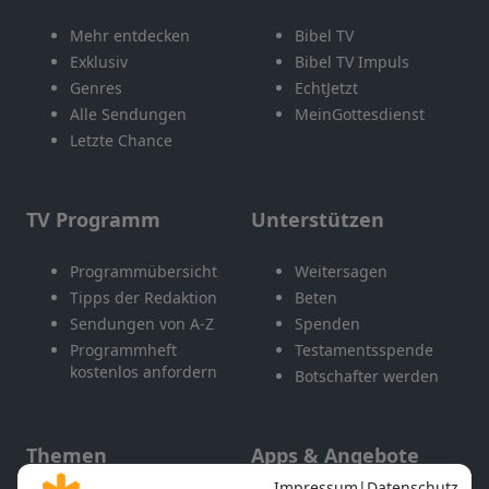
Mehr entdecken
Bibel TV
Exklusiv
Bibel TV Impuls
Genres
EchtJetzt
Alle Sendungen
MeinGottesdienst
Letzte Chance
TV Programm
Unterstützen
Programmübersicht
Weitersagen
Tipps der Redaktion
Beten
Sendungen von A-Z
Spenden
Programmheft
Testamentsspende
kostenlos anfordern
Botschafter werden
Themen
Apps & Angebote