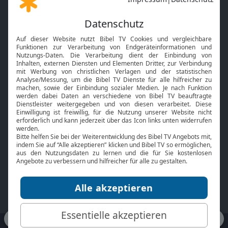
Gott und Bibel erklärt
Newsletter
Feiertage
Mobile App
Interviews
Kids App
Neuigkeiten
Smart TV
HbbTV
Bibelthek Online-Bibel
Nächster Gottesdienst
Bibel TV
Service
Über uns
Kontakt
Jobs
TV-Empfang
Presse
FAQ
Mediadaten
bibeltv.de:
Impressum
Datenschutz