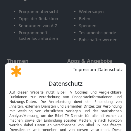
Programmübersicht
Weitersagen
Tipps der Redaktion
Beten
Sendungen von A-Z
Spenden
Programmheft
Testamentsspende
kostenlos anfordern
Botschafter werden
Themen
Apps & Angebote
Gott und Bibel erklärt
Newsletter
Feiertage
Mobile App
Interviews
Kids App
Neuigkeiten
Smart TV
HbbTV
Bibelthek Online-Bibel
Nächster Gottesdienst