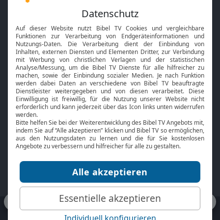
Feiertage
Mobile App
Interviews
Kids App
Neuigkeiten
Smart TV
HbbTV
Bibelthek Online-Bibel
Nächster Gottesdienst
Bibel TV
Service
Über uns
Kontakt
Jobs
TV-Empfang
Presse
FAQ
Mediadaten
bibeltv.de:
Impressum
Datenschutz
Nutzungsbedingungen