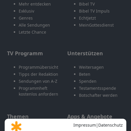
Mehr entdecken
Bibel TV
Exklusiv
Bibel TV Impuls
Genres
EchtJetzt
Alle Sendungen
MeinGottesdienst
Letzte Chance
TV Programm
Unterstützen
Programmübersicht
Weitersagen
Tipps der Redaktion
Beten
Sendungen von A-Z
Spenden
Programmheft
Testamentsspende
kostenlos anfordern
Botschafter werden
Themen
Apps & Angebote
Gott und Bibel erklärt
Newsletter