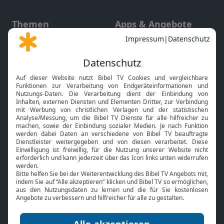
Themen
Apps & Angebote
Gott und Bibel erklärt
Newsletter
Feiertage
Mobile App
Interviews
Kids App
Neuigkeiten
Smart TV
HbbTV
Bibelthek Online-Bibel
Nächster Gottesdienst
Bibel TV
Service
Über uns
Kontakt
Jobs
TV-Empfang
Presse
FAQ
Mediadaten