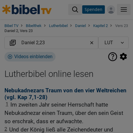
Spenden
Me
Bibel TV
Bibelthek
Lutherbibel
Daniel
Kapitel 2
Vers 23
Daniel 2, Vers 23
Videos einblenden
Lutherbibel online lesen
Nebukadnezars Traum von den vier Weltreichen
(vgl.
Kap 7,1-28
)
1
Im zweiten Jahr seiner Herrschaft hatte
Nebukadnezar einen Traum, über den sein Geist
so erschrak, dass er aufwachte.
2
Und der König ließ alle Zeichendeuter und