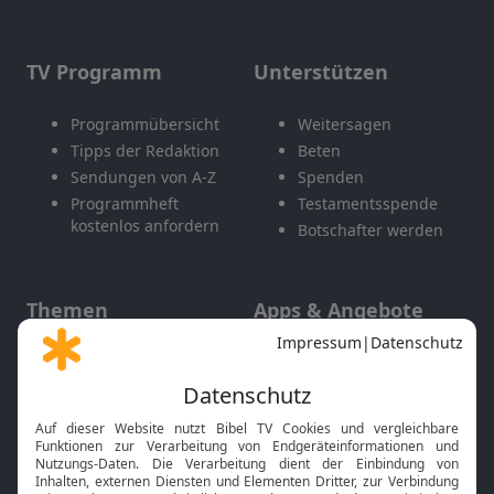
TV Programm
Unterstützen
Programmübersicht
Weitersagen
Tipps der Redaktion
Beten
Sendungen von A-Z
Spenden
Programmheft
Testamentsspende
kostenlos anfordern
Botschafter werden
Themen
Apps & Angebote
Gott und Bibel erklärt
Newsletter
Feiertage
Mobile App
Interviews
Kids App
Neuigkeiten
Smart TV
HbbTV