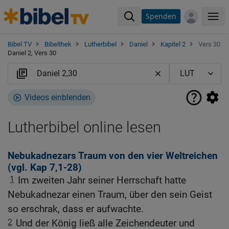
Spenden
Me
Bibel TV
Bibelthek
Lutherbibel
Daniel
Kapitel 2
Vers 30
Daniel 2, Vers 30
Videos einblenden
Lutherbibel online lesen
Nebukadnezars Traum von den vier Weltreichen
(vgl.
Kap 7,1-28
)
1
Im zweiten Jahr seiner Herrschaft hatte
Nebukadnezar einen Traum, über den sein Geist
so erschrak, dass er aufwachte.
2
Und der König ließ alle Zeichendeuter und