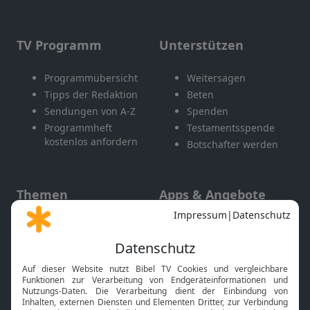
TV Programm
Unterstützen
Programmübersicht
Weitersagen
Tipps der Redaktion
Beten
Sendungen von A-Z
Spenden
Programmheft
Testamentsspende
kostenlos anfordern
Botschafter werden
Themen
Apps & Angebote
Gott und Bibel erklärt
Newsletter
Feiertage
Mobile App
Interviews
Kids App
Neuigkeiten
Smart TV
HbbTV