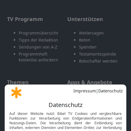
TV Programm
Unterstützen
Programmübersicht
Weitersagen
Tipps der Redaktion
Beten
Sendungen von A-Z
Spenden
Programmheft
Testamentsspende
kostenlos anfordern
Botschafter werden
Themen
Apps & Angebote
Gott und Bibel erklärt
Newsletter
Feiertage
Mobile App
Interviews
Kids App
Neuigkeiten
Smart TV
HbbTV