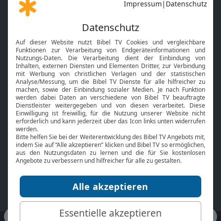
Gott und Bibel erklärt
Newsletter
Feiertage
Mobile App
Interviews
Kids App
Neuigkeiten
Smart TV
HbbTV
Bibelthek Online-Bibel
Nächster Gottesdienst
Bibel TV
Service
Über uns
Kontakt
Jobs
TV-Empfang
Presse
FAQ
Mediadaten