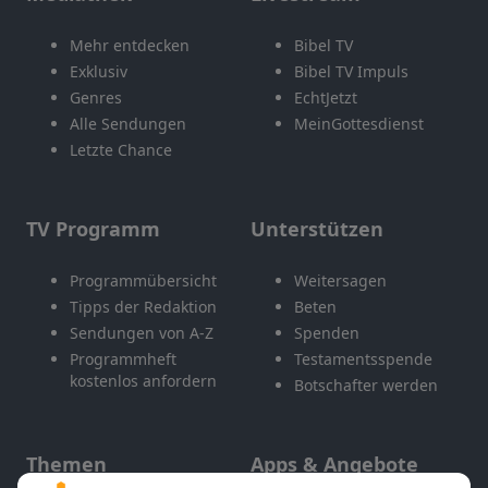
Mehr entdecken
Bibel TV
Exklusiv
Bibel TV Impuls
Genres
EchtJetzt
Alle Sendungen
MeinGottesdienst
Letzte Chance
TV Programm
Unterstützen
Programmübersicht
Weitersagen
Tipps der Redaktion
Beten
Sendungen von A-Z
Spenden
Programmheft
Testamentsspende
kostenlos anfordern
Botschafter werden
Themen
Apps & Angebote