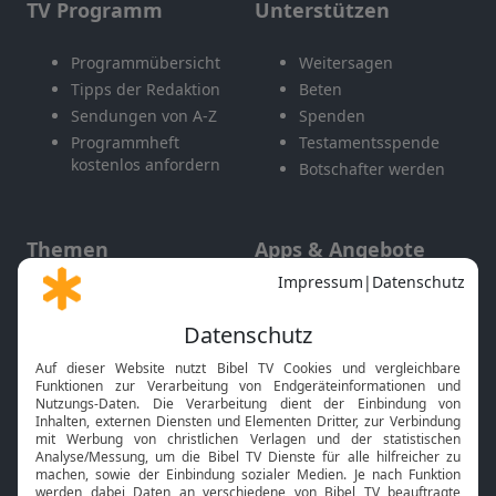
TV Programm
Unterstützen
Programmübersicht
Weitersagen
Tipps der Redaktion
Beten
Sendungen von A-Z
Spenden
Programmheft
Testamentsspende
kostenlos anfordern
Botschafter werden
Themen
Apps & Angebote
Gott und Bibel erklärt
Newsletter
Feiertage
Mobile App
Interviews
Kids App
Neuigkeiten
Smart TV
HbbTV
Bibelthek Online-Bibel
Nächster Gottesdienst