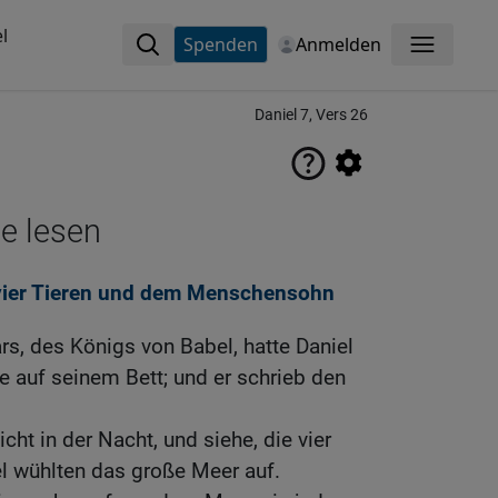
l
Spenden
Anmelden
Menü
Daniel 7, Vers 26
ne lesen
 vier Tieren und dem Menschensohn
rs, des Königs von Babel, hatte Daniel
 auf seinem Bett; und er schrieb den
icht in der Nacht, und siehe, die vier
 wühlten das große Meer auf.