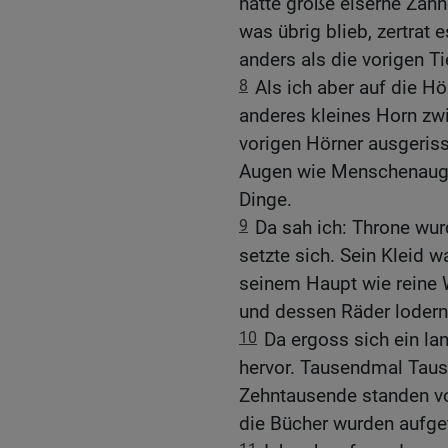
hatte große eiserne Zähn
was übrig blieb, zertrat
anders als die vorigen Ti
8
Als ich aber auf die Hö
anderes kleines Horn zwi
vorigen Hörner ausgeris
Augen wie Menschenauge
Dinge.
9
Da sah ich: Throne wurd
setzte sich. Sein Kleid 
seinem Haupt wie reine 
und dessen Räder lodern
10
Da ergoss sich ein la
hervor. Tausendmal Tau
Zehntausende standen vo
die Bücher wurden aufge