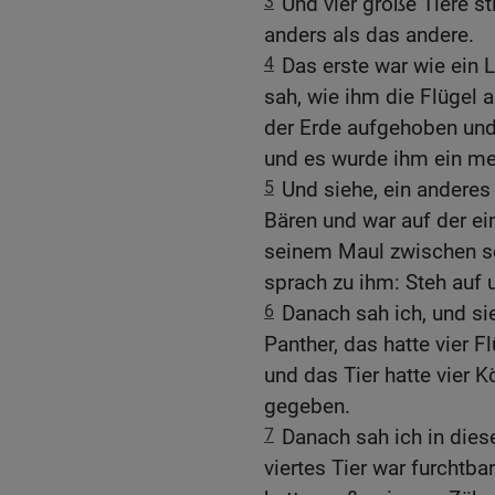
3
Und vier große Tiere s
anders als das andere.
4
Das erste war wie ein L
sah, wie ihm die Flügel
der Erde aufgehoben und 
und es wurde ihm ein m
5
Und siehe, ein anderes 
Bären und war auf der ein
seinem Maul zwischen s
sprach zu ihm: Steh auf u
6
Danach sah ich, und sie
Panther, das hatte vier 
und das Tier hatte vier 
gegeben.
7
Danach sah ich in dies
viertes Tier war furchtba