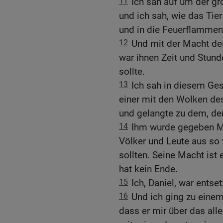
11
Ich sah auf um der gr
und ich sah, wie das Ti
und in die Feuerflammen
12
Und mit der Macht der
war ihnen Zeit und Stund
sollte.
13
Ich sah in diesem Ges
einer mit den Wolken d
und gelangte zu dem, der
14
Ihm wurde gegeben Ma
Völker und Leute aus so
sollten. Seine Macht ist 
hat kein Ende.
15
Ich, Daniel, war entse
16
Und ich ging zu einem
dass er mir über das all