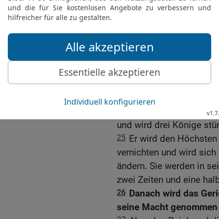
Höchsten und bis die Zei
empfingen.
23
Er sprach: Das vierte 
Erden sein; das wird ganz
Königreiche; es wird alle
zermalmen.
24
Die zehn Hörner bede
Königreich hervorgehen 
anderer aufkommen, der w
und wird drei Könige stü
25
Er wird den Höchsten 
vernichten und wird sich
ändern. Sie werden in s
zwei Zeiten und eine halb
26
Danach wird das Geri
seine Macht genommen u