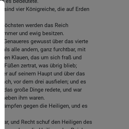
as es bedeutete.
e sind vier Königreiche, die auf Erden
s Höchsten werden das Reich
 immer und ewig besitzen.
e Genaueres gewusst über das vierte
 als alle andern, ganz furchtbar, mit
rnen Klauen, das um sich fraß und
 Füßen zertrat, was übrig blieb;
rner auf seinem Haupt und über das
rach, vor dem drei ausfielen; und es
, das große Dinge redete, und war
ie neben ihm waren.
 kämpfen gegen die Heiligen, und es
,
t war, und Recht schuf den Heiligen des