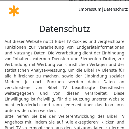
mit mir und sagte mir, w
17
Diese vier großen Tier
kommen werden.
18
Aber die Heiligen de
empfangen und werden’s
19
Danach hätte ich gern
Tier, das ganz anders war
eisernen Zähnen und ehe
zermalmte und mit seinen
20
und über die zehn Hö
andere Horn, das hervorb
hatte Augen und ein Maul
größer als die Hörner, d
21
Und ich sah das Horn
behielt den Sieg über sie
22
bis der kam, der ural