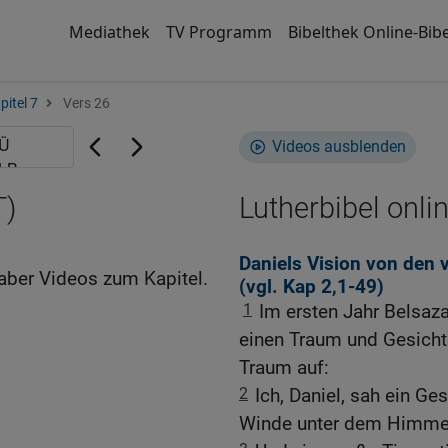
Mediathek
TV Programm
Bibelthek Online-Bibe
pitel 7
Vers 26
Videos ausblenden
T)
Lutherbibel onli
Daniels Vision von den
aber Videos zum Kapitel.
(vgl.
Kap 2,1-49
)
1
Im ersten Jahr Belsaza
einen Traum und Gesichte
Traum auf:
2
Ich, Daniel, sah ein Ges
Winde unter dem Himmel