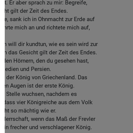
ht. Er aber sprach zu mir: Begreife,
ht gilt der Zeit des Endes.
dete, sank ich in Ohnmacht zur Erde auf
rührte mich an und richtete mich auf,
.
ich will dir kundtun, wie es sein wird zur
enn das Gesicht gilt der Zeit des Endes.
eiden Hörnern, den du gesehen hast,
 Medien und Persien.
st der König von Griechenland. Das
en Augen ist der erste König.
ner Stelle wuchsen, nachdem es
, dass vier Königreiche aus dem Volk
icht so mächtig wie er.
 Herrschaft, wenn das Maß der Frevler
 ein frecher und verschlagener König.