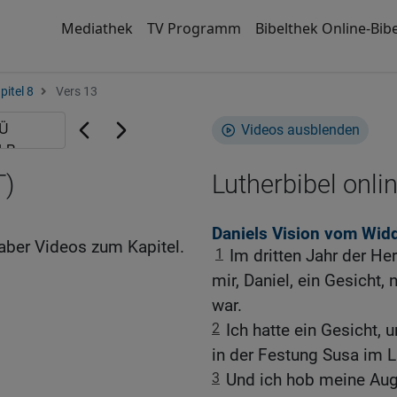
Mediathek
TV Programm
Bibelthek Online-Bibe
pitel 8
Vers 13
Videos ausblenden
T)
Lutherbibel onli
Daniels Vision vom Wid
aber Videos zum Kapitel.
1
Im dritten Jahr der He
mir, Daniel, ein Gesicht,
war.
2
Ich hatte ein Gesicht,
in der Festung Susa im L
3
Und ich hob meine Auge