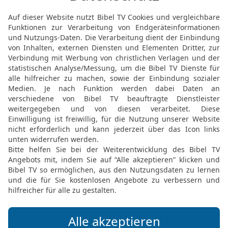
und fiel auf mein Angesic
Menschenkind! Dies Gesic
18
Und als er mit mir re
mein Angesicht. Er aber 
sodass ich wieder stand
19
Und er sprach: Siehe, 
letzten Zeit des Zorns; d
20
Der Widder mit den b
bedeutet die Könige von
21
Der Ziegenbock aber i
große Horn zwischen sein
22
Dass aber vier an sei
zerbrochen war, bedeutet
entstehen werden, aber n
23
Aber gegen Ende ihrer
voll ist, wird aufkommen