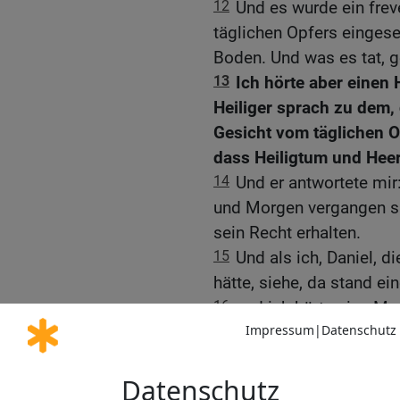
12
Und es wurde ein frev
täglichen Opfers eingese
Boden. Und was es tat, g
13
Ich hörte aber einen 
Heiliger sprach zu dem, 
Gesicht vom täglichen 
dass Heiligtum und Heer
14
Und er antwortete mi
und Morgen vergangen si
sein Recht erhalten.
15
Und als ich, Daniel, 
hätte, siehe, da stand ei
16
und ich hörte eine M
rufen und sprechen: Gabr
damit er’s versteht.
17
Und Gabriel trat nahe 