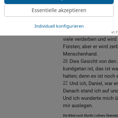
24
Der wird mächtig sein
es wird ihm gelingen, was
Und gegen das heilige V
25
richtet sich sein Sinn
gelingen, und er wird üb
viele verderben und wird
Fürsten; aber er wird ze
Menschenhand.
26
Dies Gesicht von den
kundgetan ist, das ist w
halten; denn es ist noch 
27
Und ich, Daniel, war e
Danach stand ich auf und
Und ich wunderte mich ü
mir auslegen.
Die Bibel nach Martin Luthers Übersetz