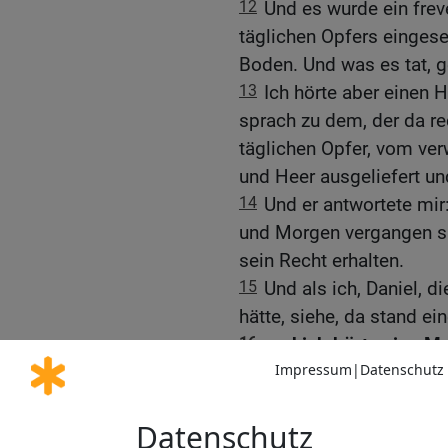
12
Und es wurde ein frev
täglichen Opfers eingese
Boden. Und was es tat, g
13
Ich hörte aber einen H
sprach zu dem, der da re
täglichen Opfer, vom ve
und Heer ausgeliefert un
14
Und er antwortete mi
und Morgen vergangen si
sein Recht erhalten.
15
Und als ich, Daniel, 
hätte, siehe, da stand ei
16
und ich hörte eine M
rufen und sprechen: Gab
damit er’s versteht.
17
Und Gabriel trat nahe 