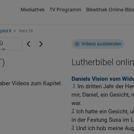
Mediathek
TV Programm
Bibelthek Online-Bibe
pitel 8
Vers 16
Videos ausblenden
T)
Lutherbibel onli
Daniels Vision vom Wid
aber Videos zum Kapitel.
1
Im dritten Jahr der He
mir, Daniel, ein Gesicht,
war.
2
Ich hatte ein Gesicht,
in der Festung Susa im L
3
Und ich hob meine Auge