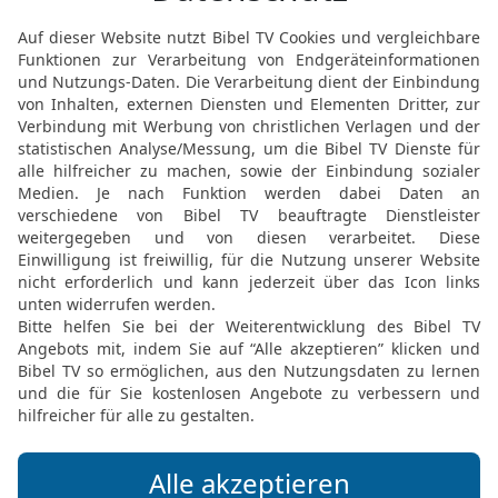
und fiel auf mein Angesic
Menschenkind! Dies Gesic
18
Und als er mit mir re
mein Angesicht. Er aber 
sodass ich wieder stand
19
Und er sprach: Siehe, 
letzten Zeit des Zorns; d
20
Der Widder mit den b
bedeutet die Könige von
21
Der Ziegenbock aber i
große Horn zwischen sein
22
Dass aber vier an sei
zerbrochen war, bedeutet
entstehen werden, aber n
23
Aber gegen Ende ihrer
voll ist, wird aufkommen