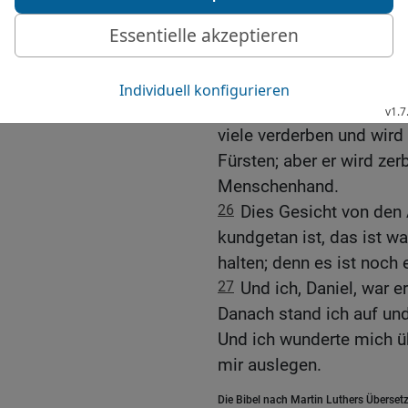
24
Der wird mächtig sein
es wird ihm gelingen, was
Und gegen das heilige V
25
richtet sich sein Sinn
gelingen, und er wird üb
viele verderben und wird
Fürsten; aber er wird ze
Menschenhand.
26
Dies Gesicht von den
kundgetan ist, das ist w
halten; denn es ist noch 
27
Und ich, Daniel, war e
Danach stand ich auf und
Und ich wunderte mich ü
mir auslegen.
Die Bibel nach Martin Luthers Übersetz