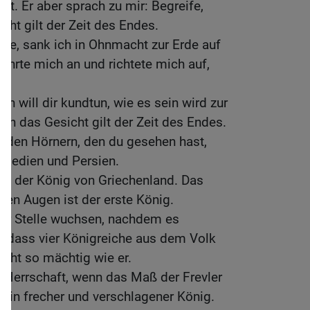
ht. Er aber sprach zu mir: Begreife,
ht gilt der Zeit des Endes.
dete, sank ich in Ohnmacht zur Erde auf
rührte mich an und richtete mich auf,
.
ich will dir kundtun, wie es sein wird zur
enn das Gesicht gilt der Zeit des Endes.
eiden Hörnern, den du gesehen hast,
 Medien und Persien.
st der König von Griechenland. Das
en Augen ist der erste König.
ner Stelle wuchsen, nachdem es
, dass vier Königreiche aus dem Volk
icht so mächtig wie er.
 Herrschaft, wenn das Maß der Frevler
 ein frecher und verschlagener König.