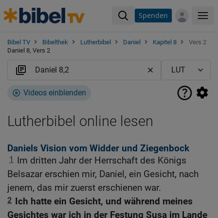
Spenden
Me
Bibel TV
Bibelthek
Lutherbibel
Daniel
Kapitel 8
Vers 2
Daniel 8, Vers 2
Videos einblenden
Lutherbibel online lesen
Daniels Vision vom Widder und Ziegenbock
1
Im dritten Jahr der Herrschaft des Königs
Belsazar erschien mir, Daniel, ein Gesicht, nach
jenem, das mir zuerst erschienen war.
2
Ich hatte ein Gesicht, und während meines
Gesichtes war ich in der Festung Susa im Lande