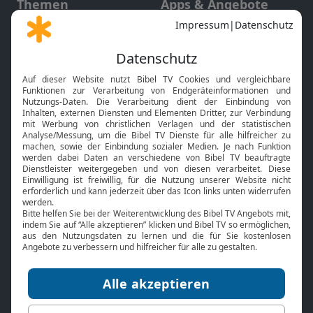
Themen
Apps & Angebote
Gott und Bibel erklärt
Newsletter
Feiertage
Mobile App
Interviews
Kids App
Neuigkeiten
Smart TV
HbbTV
Bibelthek Online-Bibel
Nächster Gottesdienst
Bibel TV
Service
Über uns
Kontakt
Jobs
TV-Empfang
Presse
FAQ
Mediadaten