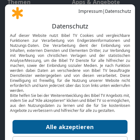
Themen
Apps & Angebote
Gott und Bibel erklärt
Newsletter
Feiertage
Mobile App
Interviews
Kids App
Neuigkeiten
Smart TV
HbbTV
Bibelthek Online-Bibel
Nächster Gottesdienst
Bibel TV
Service
Über uns
Kontakt
Jobs
TV-Empfang
Presse
FAQ
Mediadaten