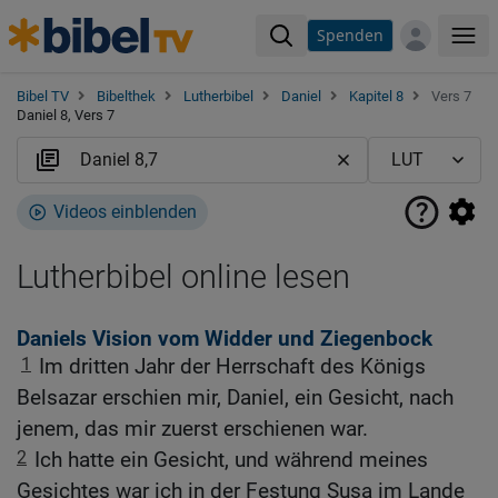
Spenden
Me
Bibel TV
Bibelthek
Lutherbibel
Daniel
Kapitel 8
Vers 7
Daniel 8, Vers 7
Videos einblenden
Lutherbibel online lesen
Daniels Vision vom Widder und Ziegenbock
1
Im dritten Jahr der Herrschaft des Königs
Belsazar erschien mir, Daniel, ein Gesicht, nach
jenem, das mir zuerst erschienen war.
2
Ich hatte ein Gesicht, und während meines
Gesichtes war ich in der Festung Susa im Lande