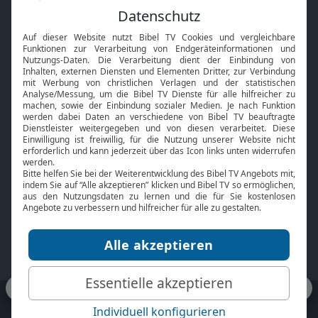
Feiertage
Mobile App
Interviews
Kids App
Neuigkeiten
Smart TV
HbbTV
Bibelthek Online-Bibel
Nächster Gottesdienst
Bibel TV
Service
Über uns
Kontakt
Jobs
TV-Empfang
Presse
FAQ
Mediadaten
bibeltv.de:
Impressum
Datenschutz
Nutzungsbedingungen
Fakten Bibel TV App