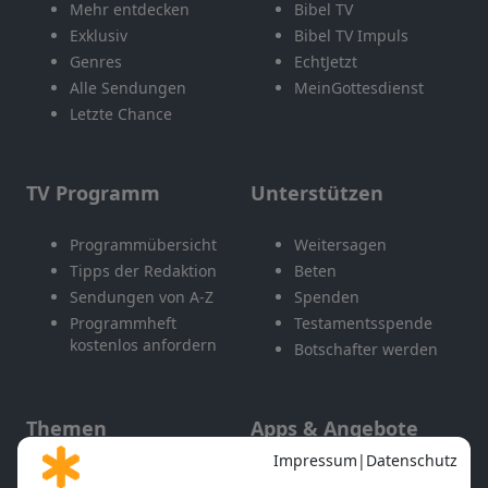
Mehr entdecken
Bibel TV
Exklusiv
Bibel TV Impuls
Genres
EchtJetzt
Alle Sendungen
MeinGottesdienst
Letzte Chance
TV Programm
Unterstützen
Programmübersicht
Weitersagen
Tipps der Redaktion
Beten
Sendungen von A-Z
Spenden
Programmheft
Testamentsspende
kostenlos anfordern
Botschafter werden
Themen
Apps & Angebote
Gott und Bibel erklärt
Newsletter