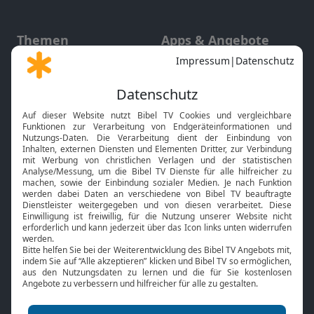
Themen
Apps & Angebote
Gott und Bibel erklärt
Newsletter
Feiertage
Mobile App
Interviews
Kids App
Neuigkeiten
Smart TV
HbbTV
Bibelthek Online-Bibel
Nächster Gottesdienst
Bibel TV
Service
Über uns
Kontakt
Jobs
TV-Empfang
Presse
FAQ
Mediadaten