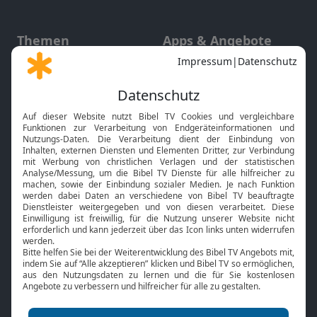
Themen
Apps & Angebote
Gott und Bibel erklärt
Newsletter
Feiertage
Mobile App
Interviews
Kids App
Neuigkeiten
Smart TV
HbbTV
Bibelthek Online-Bibel
Nächster Gottesdienst
Bibel TV
Service
Über uns
Kontakt
Jobs
TV-Empfang
Presse
FAQ
Mediadaten