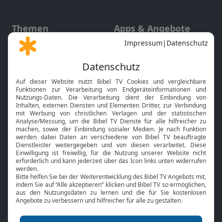
Themen
Apps & Angebote
Gott und Bibel erklärt
Newsletter
Feiertage
Mobile App
Interviews
Kids App
Neuigkeiten
Smart TV
HbbTV
Bibelthek Online-Bibel
Nächster Gottesdienst
Bibel TV
Service
Über uns
Kontakt
Jobs
TV-Empfang
Presse
FAQ
Mediadaten