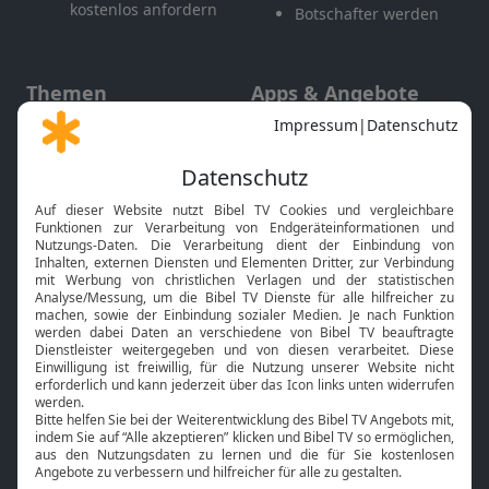
kostenlos anfordern
Botschafter werden
Themen
Apps & Angebote
Gott und Bibel erklärt
Newsletter
Feiertage
Mobile App
Interviews
Kids App
Neuigkeiten
Smart TV
HbbTV
Bibelthek Online-Bibel
Nächster Gottesdienst
Bibel TV
Service
Über uns
Kontakt
Jobs
TV-Empfang
Presse
FAQ