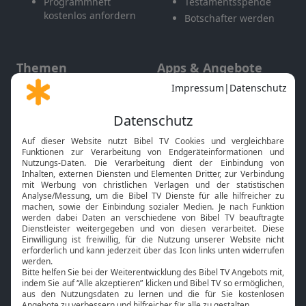
Programmheft
Testamentsspende
kostenlos anfordern
Botschafter werden
Themen
Apps & Angebote
Gott und Bibel erklärt
Newsletter
Feiertage
Mobile App
Interviews
Kids App
Neuigkeiten
Smart TV
HbbTV
Bibelthek Online-Bibel
Nächster Gottesdienst
Bibel TV
Service
Über uns
Kontakt
Jobs
TV-Empfang