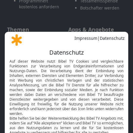
Programmheft
Testamentsspende
kostenlos anfordern
Botschafter werden
Themen
Apps & Angebote
Gott und Bibel erklärt
Newsletter
Feiertage
Mobile App
Interviews
Kids App
Neuigkeiten
Smart TV
HbbTV
Bibelthek Online-Bibel
Nächster Gottesdienst
Bibel TV
Service
Über uns
Kontakt
Jobs
TV-Empfang