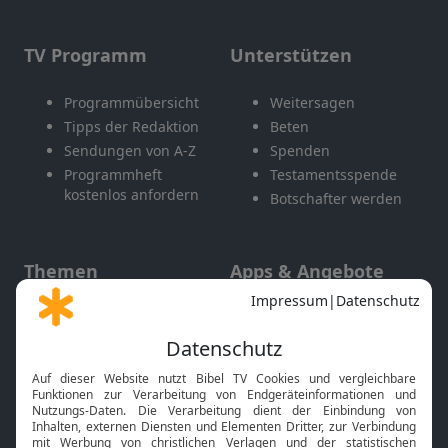
TV Programm
Unterstützen
Programmübersicht
Weitersagen
Tipps der Redaktion
Beten
Sendungen von A-Z
Spenden
Programmheft
Testamentsspende
kostenlos anfordern
Botschafter werden
Themen
Apps & Angebote
Gott und Bibel erklärt
Newsletter
Feiertage
Mobile App
Interviews
Kids App
Neuigkeiten
Smart TV
HbbTV
Bibelthek Online-Bibel