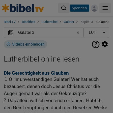
Spenden
Me
Bibel TV
Bibelthek
Lutherbibel
Galater
Kapitel 3
Galater 3
Videos einblenden
Lutherbibel online lesen
Die Gerechtigkeit aus Glauben
1
O ihr unverständigen Galater! Wer hat euch
bezaubert, denen doch Jesus Christus vor die
Augen gemalt war als der Gekreuzigte?
2
Das allein will ich von euch erfahren: Habt ihr
den Geist empfangen durch des Gesetzes Werke