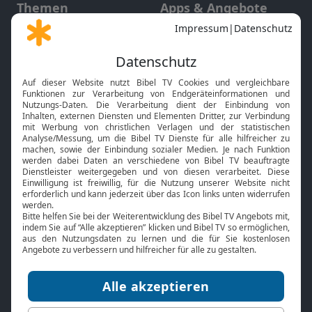
Themen
Apps & Angebote
Gott und Bibel erklärt
Newsletter
Feiertage
Mobile App
Interviews
Kids App
Neuigkeiten
Smart TV
HbbTV
Bibelthek Online-Bibel
Nächster Gottesdienst
Bibel TV
Service
Über uns
Kontakt
Jobs
TV-Empfang
Presse
FAQ
Mediadaten