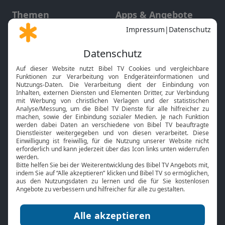
Themen
Apps & Angebote
Gott und Bibel erklärt
Newsletter
Feiertage
Mobile App
Interviews
Kids App
Neuigkeiten
Smart TV
HbbTV
Bibelthek Online-Bibel
Nächster Gottesdienst
Bibel TV
Service
Über uns
Kontakt
Jobs
TV-Empfang
Presse
FAQ
Mediadaten