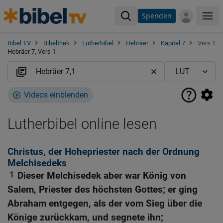
Spenden
Me
Bibel TV
Bibelthek
Lutherbibel
Hebräer
Kapitel 7
Vers 1
Hebräer 7, Vers 1
Videos einblenden
Lutherbibel online lesen
Christus, der Hohepriester nach der Ordnung
Melchisedeks
1
Dieser Melchisedek aber war König von
Salem, Priester des höchsten Gottes; er ging
Abraham entgegen, als der vom Sieg über die
Könige zurückkam, und segnete ihn;