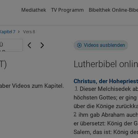
Mediathek
TV Programm
Bibelthek Online-Bibe
Kapitel 7
Vers 8
Videos ausblenden
T)
Lutherbibel onli
Christus, der Hoheprie
aber Videos zum Kapitel.
1
Dieser Melchisedek ab
höchsten Gottes; er gin
über die Könige zurückk
2
ihm gab Abraham auch 
er übersetzt: König der 
Salem, das ist: König de