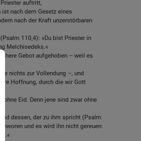
riester auftritt,
n ist nach dem Gesetz eines
ndern nach der Kraft unzerstörbaren
(Psalm 110,4): »Du bist Priester in
ng Melchisedeks.«
frühere Gebot aufgehoben – weil es
;
te nichts zur Vollendung –, und
sere Hoffnung, durch die wir Gott
t ohne Eid. Denn jene sind zwar ohne
 Eid dessen, der zu ihm spricht (Psalm
schworen und es wird ihn nicht gereuen:
it.«