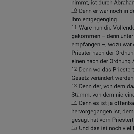
nimmt, ist durch Abraha
10
Denn er war noch in d
ihm entgegenging.
11
Wäre nun die Vollendu
gekommen – denn unter 
empfangen –, wozu war e
Priester nach der Ordnun
einen nach der Ordnung 
12
Denn wo das Priester
Gesetz verändert werden
13
Denn der, von dem das
Stamm, von dem nie einer
14
Denn es ist ja offenb
hervorgegangen ist, de
gesagt hat vom Priester
15
Und das ist noch viel 