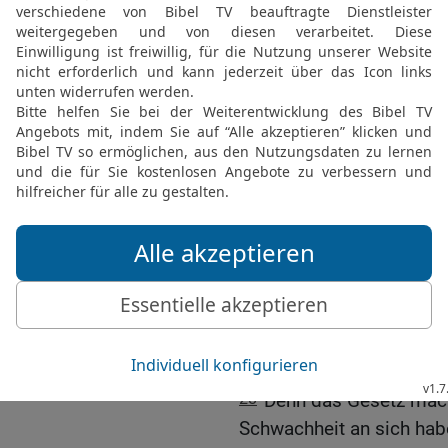
22
So ist Jesus Bürge e
23
Auch sind es viele, di
bleiben ließ;
24
dieser aber hat, weil 
Priestertum.
25
Daher kann er auch fü
Gott kommen; denn er leb
26
Denn einen solchen H
der heilig, unschuldig, 
und höher ist als die Hi
27
Er hat es nicht nötig 
die eigenen Sünden Opfe
Volkes; denn das hat er ei
opferte.
28
Denn das Gesetz mach
Schwachheit an sich habe