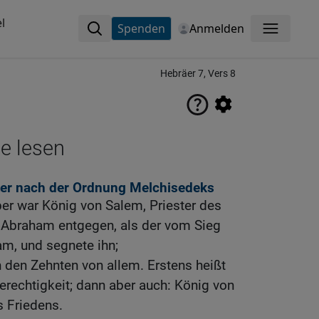
l
Spenden
Anmelden
Menü
Hebräer 7, Vers 8
ne lesen
ster nach der Ordnung Melchisedeks
er war König von Salem, Priester des
g Abraham entgegen, als der vom Sieg
am, und segnete ihn;
den Zehnten von allem. Erstens heißt
Gerechtigkeit; dann aber auch: König von
s Friedens.