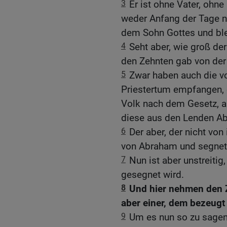
3
Er ist ohne Vater, oh
weder Anfang der Tage n
dem Sohn Gottes und blei
4
Seht aber, wie groß der
den Zehnten gab von der
5
Zwar haben auch die v
Priestertum empfangen,
Volk nach dem Gesetz, a
diese aus den Lenden A
6
Der aber, der nicht v
von Abraham und segnete
7
Nun ist aber unstreiti
gesegnet wird.
8
Und hier nehmen den 
aber einer, dem bezeugt 
9
Um es nun so zu sagen: