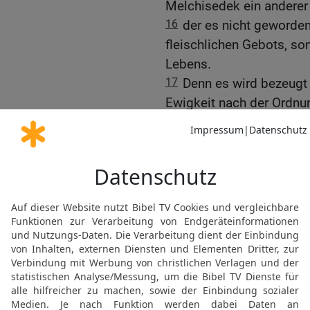
Melchisedek ein anderer P
16
der es nicht geworde
fleischlichen Gebots, so
Lebens.
17
Denn es wird bezeugt 
Ewigkeit nach der Ordnu
18
Denn damit wird das 
schwach und nutzlos war
19
denn das Gesetz brach
eingeführt wird eine bes
nahen.
20
Und das geschah nich
Eid Priester geworden,
21
dieser aber durch den
110,4): »Der Herr hat ge
Du bist Priester in Ewigke