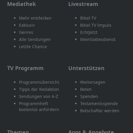
Mediathek
Livestream
Mehr entdecken
Bibel TV
Exklusiv
Bibel TV Impuls
Genres
EchtJetzt
Alle Sendungen
MeinGottesdienst
Letzte Chance
TV Programm
Unterstützen
Programmübersicht
Weitersagen
Tipps der Redaktion
Beten
Sendungen von A-Z
Spenden
Programmheft
Testamentsspende
kostenlos anfordern
Botschafter werden
Themen
Apps & Angebote