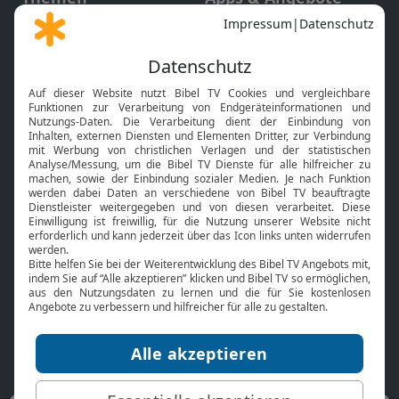
Gott und Bibel erklärt
Newsletter
Feiertage
Mobile App
Interviews
Kids App
Neuigkeiten
Smart TV
HbbTV
Bibelthek Online-Bibel
Nächster Gottesdienst
Bibel TV
Service
Über uns
Kontakt
Jobs
TV-Empfang
Presse
FAQ
Mediadaten