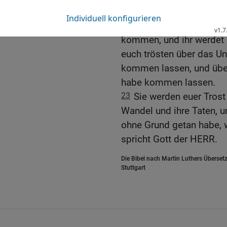
22
siehe, so sollen eini
Söhne und Töchter herau
kommen, und ihr werdet 
euch trösten über das Un
kommen lassen, und über 
habe kommen lassen.
23
Sie werden euer Trost
Wandel und ihre Taten, un
ohne Grund getan habe, 
spricht Gott der HERR.
Die Bibel nach Martin Luthers Übersetz
Stuttgart