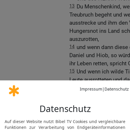
13
Du Menschenkind, wen
Treubruch begeht und w
ausstrecke und ihm den
Hungersnot ins Land sch
auszurotten,
14
und wenn dann diese 
Daniel und Hiob, so würde
ihr Leben retten, spricht
15
Und wenn ich wilde Ti
Leute ausrotteten und d
niemand mehr hindurchzi
16
und diese drei Männer
spricht Gott der HERR: 
retten, sondern allein s
werden.
17
Oder wenn ich das Sc