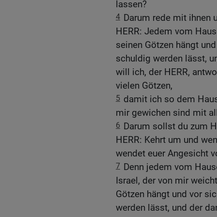
lassen?
4
Darum rede mit ihnen u
HERR: Jedem vom Hause 
seinen Götzen hängt und 
schuldig werden lässt,
will ich, der HERR, antwo
vielen Götzen,
5
damit ich so dem Hause
mir gewichen sind mit al
6
Darum sollst du zum Ha
HERR: Kehrt um und wen
wendet euer Angesicht vo
7
Denn jedem vom Hause 
Israel, der von mir weic
Götzen hängt und vor sic
werden lässt, und der 