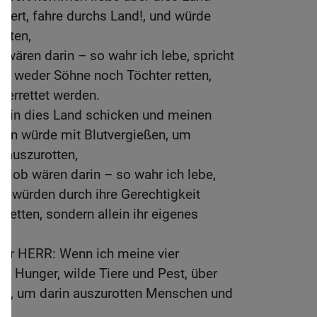
wert, fahre durchs Land!, und würde
tten,
 wären darin – so wahr ich lebe, spricht
en weder Söhne noch Töchter retten,
 errettet werden.
st in dies Land schicken und meinen
en würde mit Blutvergießen, um
 auszurotten,
Hiob wären darin – so wahr ich lebe,
ie würden durch ihre Gerechtigkeit
retten, sondern allein ihr eigenes
der HERR: Wenn ich meine vier
t, Hunger, wilde Tiere und Pest, über
de, um darin auszurotten Menschen und