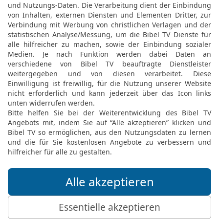
und sprechen würde: Sch
Menschen und Vieh ausro
18
und diese drei Männer
Gott der HERR: Sie würd
sondern sie allein würden
19
Oder wenn ich die Pe
Grimm darüber ausschütt
Menschen und Vieh darin
20
und Noah, Daniel und 
spricht Gott der HERR: S
weder Sohn noch Tochter 
Leben.
21
Denn so spricht Gott 
schweren Strafen, Schwer
Jerusalem schicken wer
Vieh,