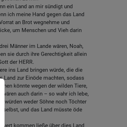
n ein Land an mir sündigt und
enn ich meine Hand gegen das Land
 Vorrat an Brot wegnehme und
icke, um Menschen und Vieh darin
drei Männer im Lande wären, Noah,
n sie durch ihre Gerechtigkeit allein
 Gott der HERR.
ere ins Land bringen würde, die die
as Land zur Einöde machten, sodass
ehen könnte wegen der wilden Tiere,
 wären auch darin – so wahr ich lebe,
Sie würden weder Söhne noch Töchter
ich selbst, und das Land müsste öde
hwert kommen ließe über dies Land