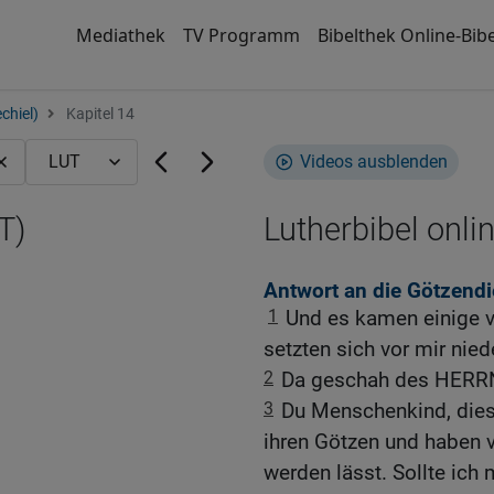
Mediathek
TV Programm
Bibelthek Online-Bibe
chiel)
Kapitel 14
Videos ausblenden
T)
Lutherbibel onli
Antwort an die Götzendi
1
Und es kamen einige v
setzten sich vor mir nied
2
Da geschah des HERRN
3
Du Menschenkind, dies
ihren Götzen und haben v
werden lässt. Sollte ich