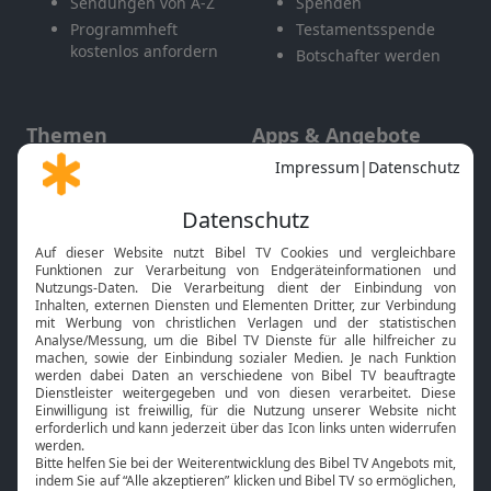
Sendungen von A-Z
Spenden
Programmheft
Testamentsspende
kostenlos anfordern
Botschafter werden
Themen
Apps & Angebote
Gott und Bibel erklärt
Newsletter
Feiertage
Mobile App
Interviews
Kids App
Neuigkeiten
Smart TV
HbbTV
Bibelthek Online-Bibel
Nächster Gottesdienst
Bibel TV
Service
Über uns
Kontakt