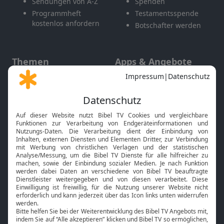
Sendungen von A-Z
Spenden
Programmheft
Testamentsspende
kostenlos anfordern
Botschafter werden
Themen
Apps & Angebote
Gott und Bibel erklärt
Newsletter
Feiertage
Mobile App
Interviews
Kids App
Neuigkeiten
Smart TV
HbbTV
Bibelthek Online-Bibel
Nächster Gottesdienst
Bibel TV
Service
Über uns
Kontakt