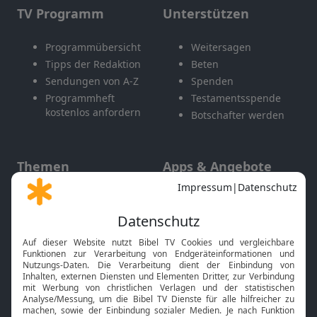
TV Programm
Unterstützen
Programmübersicht
Weitersagen
Tipps der Redaktion
Beten
Sendungen von A-Z
Spenden
Programmheft
Testamentsspende
kostenlos anfordern
Botschafter werden
Themen
Apps & Angebote
Gott und Bibel erklärt
Newsletter
Feiertage
Mobile App
Interviews
Kids App
Neuigkeiten
Smart TV
HbbTV
Bibelthek Online-Bibel
Nächster Gottesdienst